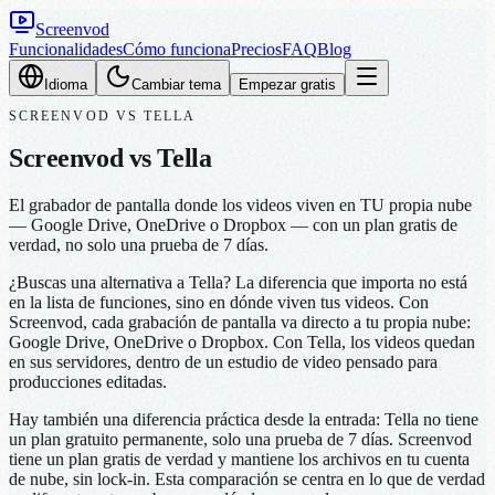
Screenvod
Funcionalidades
Cómo funciona
Precios
FAQ
Blog
Idioma
Cambiar tema
Empezar gratis
SCREENVOD
VS
TELLA
Screenvod vs Tella
El grabador de pantalla donde los videos viven en TU propia nube
— Google Drive, OneDrive o Dropbox — con un plan gratis de
verdad, no solo una prueba de 7 días.
¿Buscas una alternativa a Tella? La diferencia que importa no está
en la lista de funciones, sino en dónde viven tus videos. Con
Screenvod, cada grabación de pantalla va directo a tu propia nube:
Google Drive, OneDrive o Dropbox. Con Tella, los videos quedan
en sus servidores, dentro de un estudio de video pensado para
producciones editadas.
Hay también una diferencia práctica desde la entrada: Tella no tiene
un plan gratuito permanente, solo una prueba de 7 días. Screenvod
tiene un plan gratis de verdad y mantiene los archivos en tu cuenta
de nube, sin lock-in. Esta comparación se centra en lo que de verdad