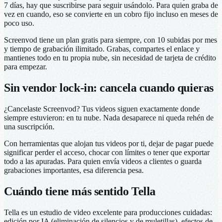
7 días, hay que suscribirse para seguir usándolo. Para quien graba de
vez en cuando, eso se convierte en un cobro fijo incluso en meses de
poco uso.
Screenvod tiene un plan gratis para siempre, con 10 subidas por mes
y tiempo de grabación ilimitado. Grabas, compartes el enlace y
mantienes todo en tu propia nube, sin necesidad de tarjeta de crédito
para empezar.
Sin vendor lock-in: cancela cuando quieras
¿Cancelaste Screenvod? Tus videos siguen exactamente donde
siempre estuvieron: en tu nube. Nada desaparece ni queda rehén de
una suscripción.
Con herramientas que alojan tus videos por ti, dejar de pagar puede
significar perder el acceso, chocar con límites o tener que exportar
todo a las apuradas. Para quien envía videos a clientes o guarda
grabaciones importantes, esa diferencia pesa.
Cuándo tiene más sentido Tella
Tella es un estudio de video excelente para producciones cuidadas:
edición por IA (eliminación de silencios y de muletillas), efectos de