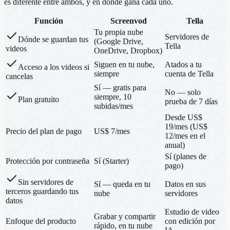
es diferente entre ambos, y en dónde gana cada uno.
Función
Screenvod
Tella
Tu propia nube
Servidores de
Dónde se guardan tus
(Google Drive,
Tella
videos
OneDrive, Dropbox)
Siguen en tu nube,
Atados a tu
Acceso a los videos si
siempre
cuenta de Tella
cancelas
Sí — gratis para
No — solo
siempre, 10
Plan gratuito
prueba de 7 días
subidas/mes
Desde US$
19/mes (US$
Precio del plan de pago
US$ 7/mes
12/mes en el
anual)
Sí (planes de
Protección por contraseña
Sí (Starter)
pago)
Sin servidores de
Sí — queda en tu
Datos en sus
terceros guardando tus
nube
servidores
datos
Estudio de video
Grabar y compartir
Enfoque del producto
con edición por
rápido, en tu nube